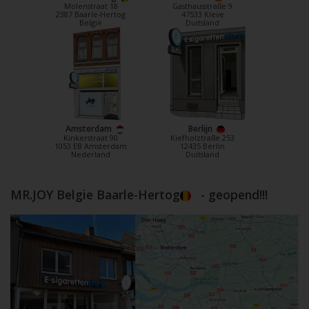
Molenstraat 18
Gasthausstraße 9
2387 Baarle-Hertog
47533 Kleve
België
Duitsland
Amsterdam
Berlijn
Kinkerstraat 90
Kiefholztraße 253
1053 EB Amsterdam
12435 Berlin
Nederland
Duitsland
MR.JOY Belgie Baarle-Hertog
- geopend!!!