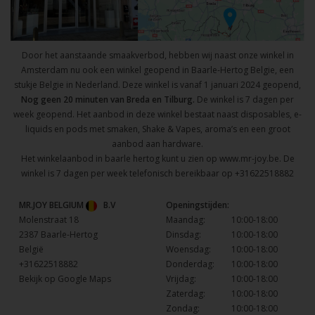
Door het aanstaande smaakverbod, hebben wij naast onze winkel in
Amsterdam nu ook een winkel geopend in Baarle-Hertog Belgie, een
stukje Belgie in Nederland. Deze winkel is vanaf 1 januari 2024 geopend,
Nog geen 20 minuten van Breda en Tilburg.
De winkel is 7 dagen per
week geopend. Het aanbod in deze winkel bestaat naast disposables, e-
liquids en pods met smaken, Shake & Vapes, aroma’s en een groot
aanbod aan hardware.
Het winkelaanbod in baarle hertog kunt u zien op
www.mr-joy.be
. De
winkel is 7 dagen per week telefonisch bereikbaar op
+31622518882
MR.JOY BELGIUM
B.V
Openingstijden:
Molenstraat 18
Maandag:
10:00-18:00
2387 Baarle-Hertog
Dinsdag:
10:00-18:00
België
Woensdag:
10:00-18:00
+31622518882
Donderdag:
10:00-18:00
Bekijk op Google Maps
Vrijdag:
10:00-18:00
Zaterdag:
10:00-18:00
Zondag:
10:00-18:00