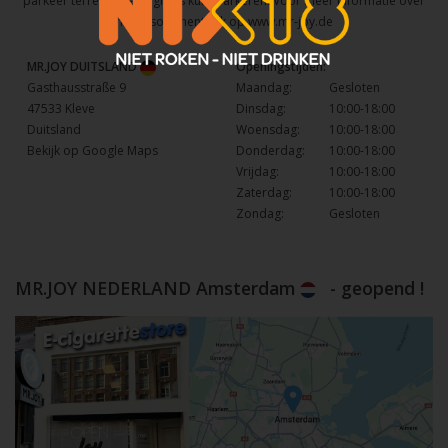
parkeer terrein waar u gratis kunt parkeren. Voor meer informatie over
het assortiment kijk op
www.mr-joy.de
MR.JOY DUITSLAND
Openingstijden:
Gasthausstraße 9
Maandag:
Gesloten
47533 Kleve
Dinsdag:
10:00-18:00
Duitsland
Woensdag:
10:00-18:00
Bekijk op Google Maps
Donderdag:
10:00-18:00
Vrijdag:
10:00-18:00
Zaterdag:
10:00-18:00
Zondag:
Gesloten
MR.JOY NEDERLAND Amsterdam
- geopend !