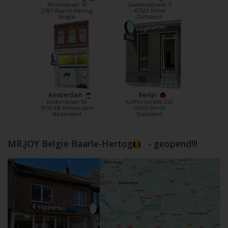
Molenstraat 18
Gasthausstraße 9
2387 Baarle-Hertog
47533 Kleve
België
Duitsland
Amsterdam
Berlijn
Kinkerstraat 90
Kiefholztraße 253
1053 EB Amsterdam
12435 Berlin
Nederland
Duitsland
MR.JOY Belgie Baarle-Hertog
- geopend!!!