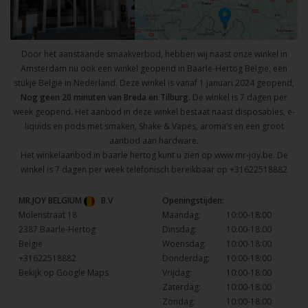
Door het aanstaande smaakverbod, hebben wij naast onze winkel in
Amsterdam nu ook een winkel geopend in Baarle-Hertog Belgie, een
stukje Belgie in Nederland. Deze winkel is vanaf 1 januari 2024 geopend,
Nog geen 20 minuten van Breda en Tilburg.
De winkel is 7 dagen per
week geopend. Het aanbod in deze winkel bestaat naast disposables, e-
liquids en pods met smaken, Shake & Vapes, aroma’s en een groot
aanbod aan hardware.
Het winkelaanbod in baarle hertog kunt u zien op
www.mr-joy.be
. De
winkel is 7 dagen per week telefonisch bereikbaar op
+31622518882
MR.JOY BELGIUM
B.V
Openingstijden:
Molenstraat 18
Maandag:
10:00-18:00
2387 Baarle-Hertog
Dinsdag:
10:00-18:00
België
Woensdag:
10:00-18:00
+31622518882
Donderdag:
10:00-18:00
Bekijk op Google Maps
Vrijdag:
10:00-18:00
Zaterdag:
10:00-18:00
Zondag:
10:00-18:00