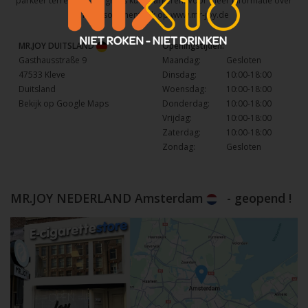
parkeer terrein waar u gratis kunt parkeren. Voor meer informatie over
het assortiment kijk op
www.mr-joy.de
MR.JOY DUITSLAND
Openingstijden:
Gasthausstraße 9
Maandag:
Gesloten
47533 Kleve
Dinsdag:
10:00-18:00
Duitsland
Woensdag:
10:00-18:00
Bekijk op Google Maps
Donderdag:
10:00-18:00
Vrijdag:
10:00-18:00
Zaterdag:
10:00-18:00
Zondag:
Gesloten
MR.JOY NEDERLAND Amsterdam
- geopend !